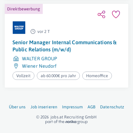
Direktbewerbung
vor 2 T
Senior Manager Internal Communications &
Public Relations (m/w/d)
WALTER GROUP
Wiener Neudorf
Vollzeit
ab 60.000€ pro Jahr
Homeoffice
Über uns
Job inserieren
Impressum
AGB
Datenschutz
© 2026
jobs.at
Recruiting GmbH