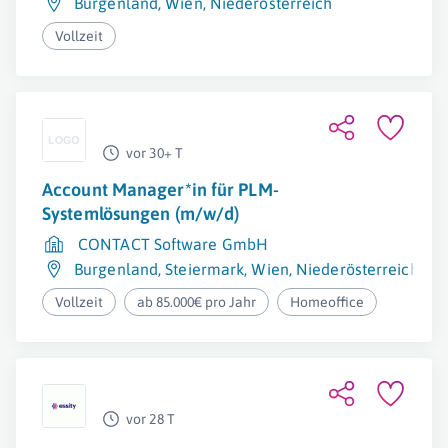
Burgenland
,
Wien
,
Niederösterreich
Vollzeit
vor 30+ T
Account Manager*in für PLM-
Systemlösungen (m/w/d)
CONTACT Software GmbH
Burgenland
,
Steiermark
,
Wien
,
Niederösterreich
,
Ob
Vollzeit
ab 85.000€ pro Jahr
Homeoffice
vor 28 T