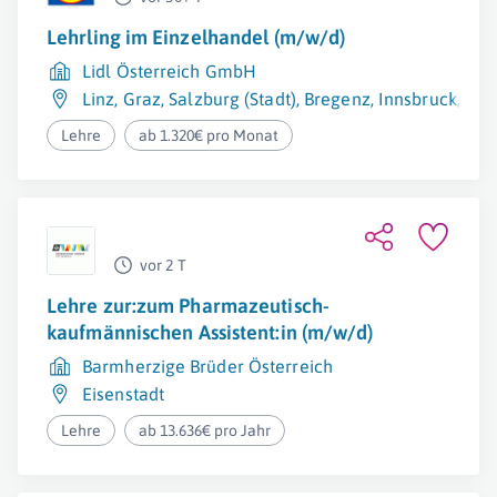
Lehrling im Einzelhandel (m/w/d)
Lidl Österreich GmbH
Linz
,
Graz
,
Salzburg (Stadt)
,
Bregenz
,
Innsbruck
,
Eis
Lehre
ab 1.320€ pro Monat
vor 2 T
Lehre zur:zum Pharmazeutisch-
kaufmännischen Assistent:in (m/w/d)
Barmherzige Brüder Österreich
Eisenstadt
Lehre
ab 13.636€ pro Jahr