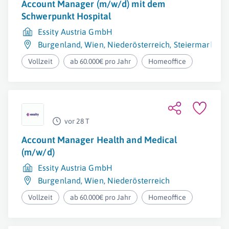
Account Manager (m/w/d) mit dem
Schwerpunkt Hospital
Essity Austria GmbH
Burgenland
,
Wien
,
Niederösterreich
,
Steiermark
,
Kä
Vollzeit
ab 60.000€ pro Jahr
Homeoffice
vor 28 T
Account Manager Health and Medical
(m/w/d)
Essity Austria GmbH
Burgenland
,
Wien
,
Niederösterreich
Vollzeit
ab 60.000€ pro Jahr
Homeoffice