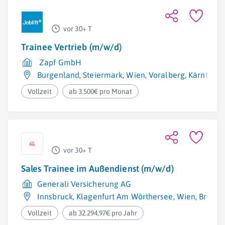
vor 30+ T
Trainee Vertrieb (m/w/d)
Zapf GmbH
Burgenland
,
Steiermark
,
Wien
,
Voralberg
,
Kärnten
,
N
Vollzeit
ab 3.500€ pro Monat
vor 30+ T
Sales Trainee im Außendienst (m/w/d)
Generali Versicherung AG
Innsbruck
,
Klagenfurt Am Wörthersee
,
Wien
,
Bregen
Vollzeit
ab 32.294,97€ pro Jahr