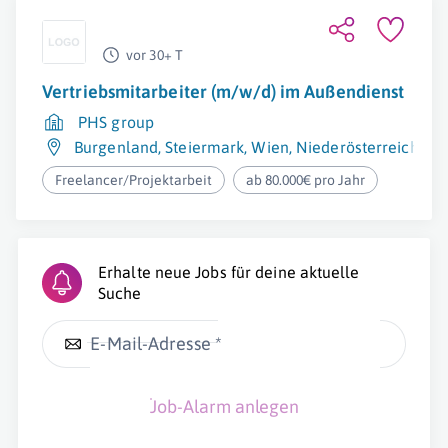
vor 30+ T
Vertriebsmitarbeiter (m/w/d) im Außendienst
PHS group
Burgenland
,
Steiermark
,
Wien
,
Niederösterreich
,
Kä
Freelancer/Projektarbeit
ab 80.000€ pro Jahr
Erhalte neue Jobs für deine aktuelle
Suche
E-Mail-Adresse *
Job-Alarm anlegen