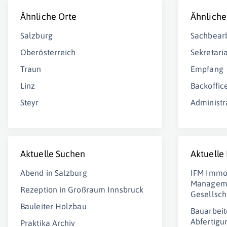
Ähnliche Orte
Ähnliche
Salzburg
Sachbearb
Oberösterreich
Sekretaria
Traun
Empfang
Linz
Backoffic
Steyr
Administr
Aktuelle Suchen
Aktuelle
Abend in Salzburg
IFM Immob
Manageme
Rezeption in Großraum Innsbruck
Gesellsch
Bauleiter Holzbau
Bauarbeit
Abfertigu
Praktika Archiv