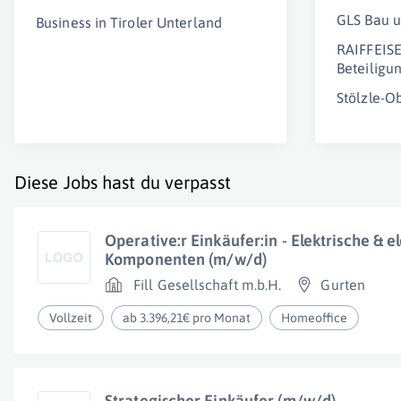
GLS Bau 
Business in Tiroler Unterland
RAIFFEIS
Beteilig
Stölzle-
Diese Jobs hast du verpasst
Operative:r Einkäufer:in - Elektrische & e
Komponenten (m/w/d)
Fill Gesellschaft m.b.H.
Gurten
Vollzeit
ab 3.396,21€ pro Monat
Homeoffice
Strategischer Einkäufer (m/w/d)