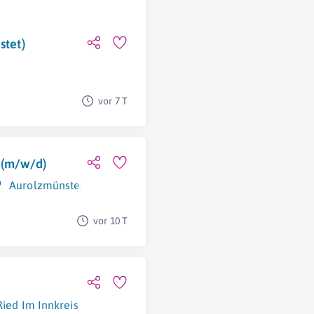
stet)
vor 7 T
 (m/w/d)
Aurolzmünster
vor 10 T
Ried Im Innkreis