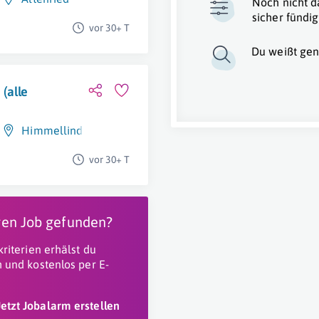
Noch nicht d
sicher fündig
vor 30+ T
Du weißt gen
(alle
Himmellindach
vor 30+ T
igen Job gefunden?
riterien erhälst du
 und kostenlos per E-
Jetzt Jobalarm erstellen