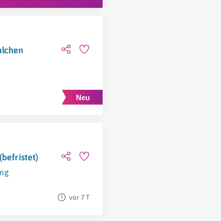
alchen
befristet)
ing
vor 7 T