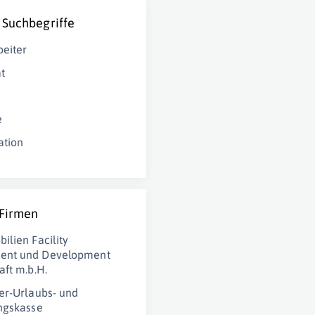
 Suchbegriffe
eiter
t
e
ation
 Firmen
ilien Facility
nt und Development
aft m.b.H.
er-Urlaubs- und
ngskasse