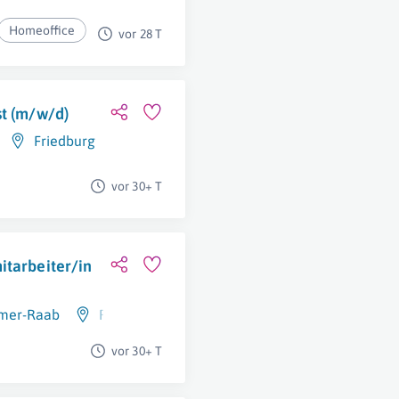
Homeoffice
vor 28 T
st (m/w/d)
Friedburg
vor 30+ T
itarbeiter/in
mmer-Raab
Ried Im Innkreis
vor 30+ T