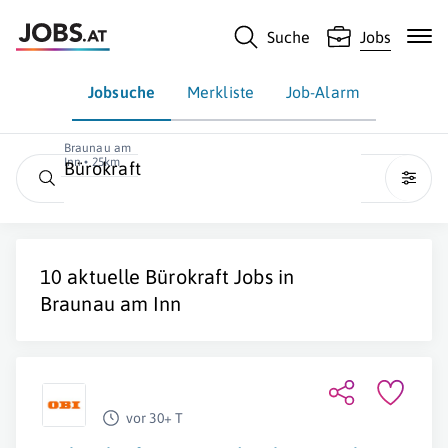
Suche
Jobs
Jobsuche
Merkliste
Job-Alarm
Braunau am
Inn • 25km
Bürokraft
10 aktuelle
Bürokraft
Jobs in
Braunau am Inn
vor 30+ T