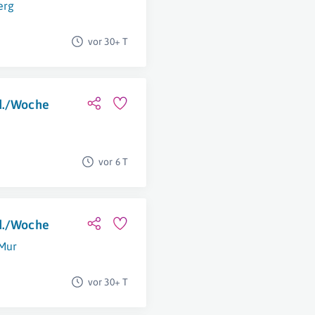
erg
vor 30+ T
td./Woche
vor 6 T
td./Woche
 Mur
vor 30+ T