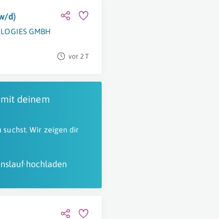
w/d)
OLOGIES GMBH
Bruck An Der Mur
vor 2 T
 mit deinem
 suchst. Wir zeigen dir
nslauf hochladen