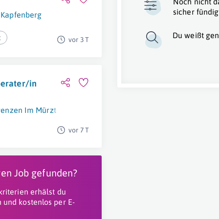
Noch nicht d
sicher fündig
Kapfenberg
Du weißt gen
t
vor 3 T
berater/in
orenzen Im Mürztal
vor 7 T
igen Job gefunden?
riterien erhälst du
 und kostenlos per E-