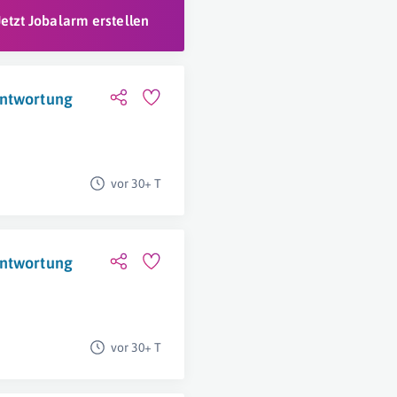
Jetzt Jobalarm erstellen
antwortung
vor 30+ T
antwortung
vor 30+ T