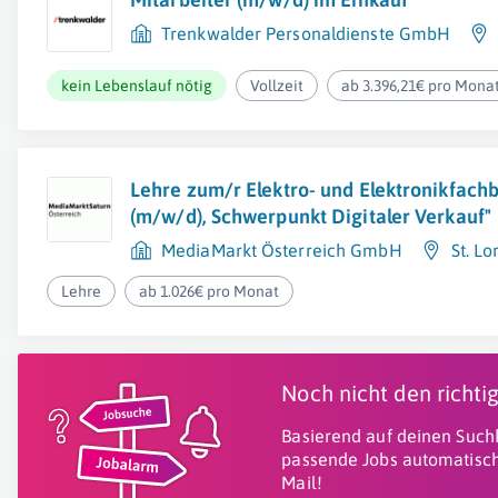
Trenkwalder Personaldienste GmbH
kein Lebenslauf nötig
Vollzeit
ab 3.396,21€ pro Mona
Lehre zum/r Elektro- und Elektronikfach
(m/w/d), Schwerpunkt Digitaler Verkauf"
MediaMarkt Österreich GmbH
St. L
Lehre
ab 1.026€ pro Monat
Noch nicht den richt
Basierend auf deinen Suchk
passende Jobs automatisch
Mail!