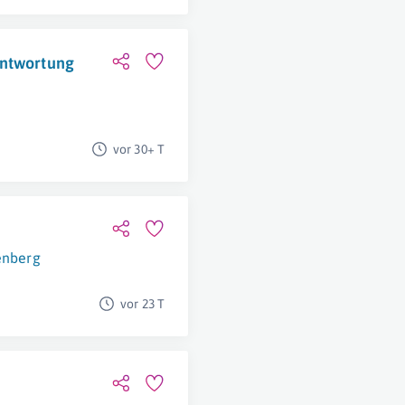
antwortung
vor 30+ T
enberg
vor 23 T