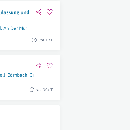
Zulassung und
k An Der Mur
vor 19 T
ell
,
Bärnbach
,
Graz
,
Linz
,
Großraming
,
Pöls-Oberkurzheim
,
Wai
vor 30+ T