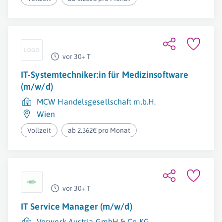
vor 30+ T
IT-Systemtechniker:in für Medizinsoftware
(m/w/d)
MCW Handelsgesellschaft m.b.H.
Wien
Vollzeit
ab 2.362€ pro Monat
vor 30+ T
IT Service Manager (m/w/d)
Vorwerk Austria GmbH & Co KG