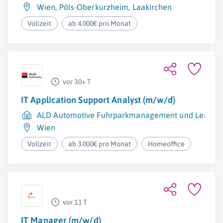
Wien
,
Pöls-Oberkurzheim
,
Laakirchen
Vollzeit
ab 4.000€ pro Monat
vor 30+ T
IT Application Support Analyst (m/w/d)
ALD Automotive Fuhrparkmanagement und Leasin
Wien
Vollzeit
ab 3.000€ pro Monat
Homeoffice
vor 11 T
IT Manager (m/w/d)