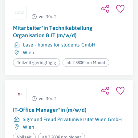
vor 30+ T
Mitarbeiter*in Technikabteilung
Organisation & IT (m/w/d)
base - homes for students GmbH
Wien
Teilzeit/geringfügig
ab 2.880€ pro Monat
vor 30+ T
IT-Office Manager*in (m/w/d)
Sigmund Freud Privatuniversität Wien GmbH
Wien
Vollzeit
ab 3.200€ pro Monat