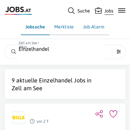
Suche
Jobs
Jobsuche
Merkliste
Job-Alarm
Zell am See •
25km
Einzelhandel
9 aktuelle
Einzelhandel
Jobs in
Zell am See
vor 2 T