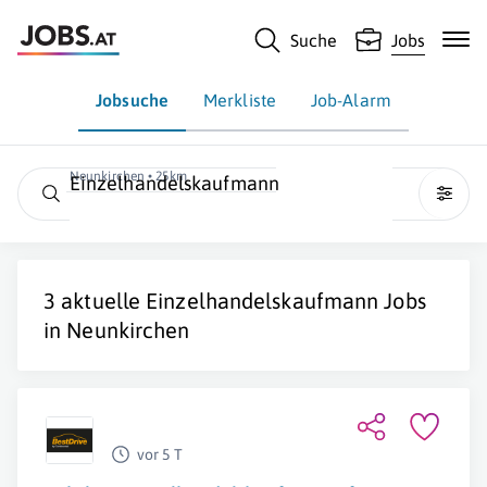
Suche
Jobs
Jobsuche
Merkliste
Job-Alarm
Neunkirchen • 25km
Einzelhandelskaufmann
3 aktuelle
Einzelhandelskaufmann
Jobs
in
Neunkirchen
vor 5 T