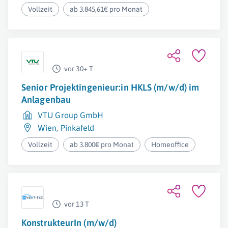
Vollzeit
ab 3.845,61€ pro Monat
vor 30+ T
Senior Projektingenieur:in HKLS (m/w/d) im
Anlagenbau
VTU Group GmbH
Wien
,
Pinkafeld
Vollzeit
ab 3.800€ pro Monat
Homeoffice
vor 13 T
KonstrukteurIn (m/w/d)