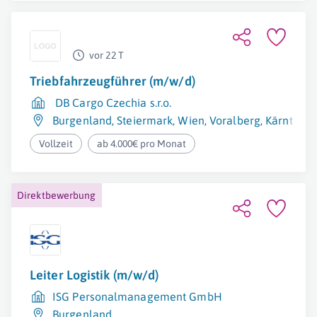
vor 22 T
Triebfahrzeugführer (m/w/d)
DB Cargo Czechia s.r.o.
Burgenland
,
Steiermark
,
Wien
,
Voralberg
,
Kärnten
,
N
Vollzeit
ab 4.000€ pro Monat
Direktbewerbung
Leiter Logistik (m/w/d)
ISG Personalmanagement GmbH
Burgenland