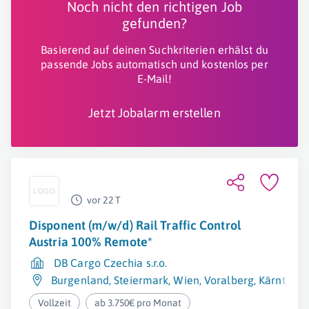
Noch nicht den richtigen Job
gefunden?
Basierend auf deinen Suchkriterien erhälst du
passende Jobs automatisch und kostenlos per
E-Mail!
Jetzt Jobalarm erstellen
vor 22 T
Disponent (m/w/d) Rail Traffic Control
Austria 100% Remote*
DB Cargo Czechia s.r.o.
Burgenland
,
Steiermark
,
Wien
,
Voralberg
,
Kärnten
,
N
Vollzeit
ab 3.750€ pro Monat