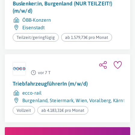
Buslenker:in, Burgenland (NUR TEILZEIT!)
(m/w/d)
ÖBB-Konzern
Eisenstadt
Teilzeit/geringfügig
ab 1.579,73€ pro Monat
vor 7 T
TriebfahrzeugführerIn (m/w/d)
ecco-rail
Burgenland
,
Steiermark
,
Wien
,
Voralberg
,
Kärnten
,
N
Vollzeit
ab 4.183,31€ pro Monat