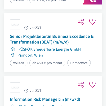
Vollzeit
ab 2.352,50€ pro Monat
vor 23 T
Senior Projektleiter:in Business Excellence &
Transformation (BEAT) (m/w/d)
PÜSPÖK Erneuerbare Energie GmbH
Parndorf
,
Wien
Vollzeit
ab 4.500€ pro Monat
Homeoffice
vor 23 T
Information Risk Manager:in (m/w/d)