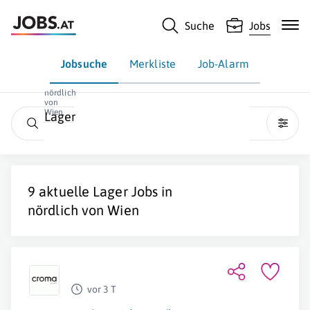
Suche
Jobs
Jobsuche
Merkliste
Job-Alarm
nördlich
von
Wien
Lager
9 aktuelle
Lager
Jobs in
nördlich von Wien
vor 3 T