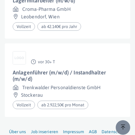
Lagermitarbeiter (m/w/d)
Croma-Pharma GmbH
Leobendorf
,
Wien
Vollzeit
ab 42.140€ pro Jahr
vor 30+ T
Anlagenführer (m/w/d) / Instandhalter
(m/w/d)
Trenkwalder Personaldienste GmbH
Stockerau
Vollzeit
ab 2.922,50€ pro Monat
Über uns
Job inserieren
Impressum
AGB
Datenschutz