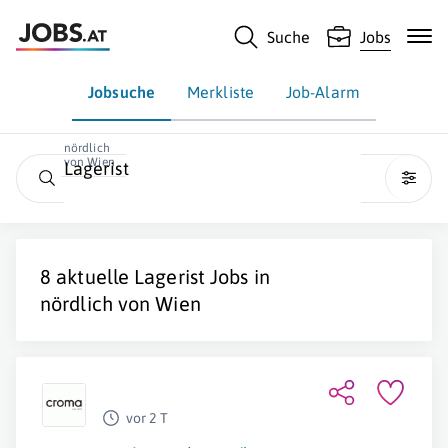
Suche
Jobs
Jobsuche
Merkliste
Job-Alarm
nördlich
von Wien
Lagerist
8 aktuelle
Lagerist
Jobs in
nördlich von Wien
vor 2 T