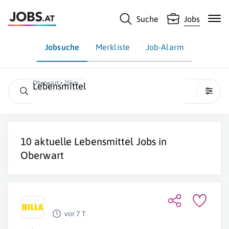
Suche
Jobs
Jobsuche
Merkliste
Job-Alarm
Oberwart • 25km
Lebensmittel
10 aktuelle
Lebensmittel
Jobs in
Oberwart
vor 7 T