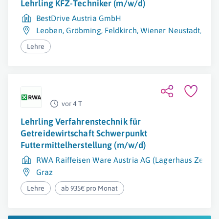
Lehrling KFZ-Techniker (m/w/d)
BestDrive Austria GmbH
Leoben
,
Gröbming
,
Feldkirch
,
Wiener Neustadt
,
Leib
Lehre
vor 4 T
Lehrling Verfahrenstechnik für
Getreidewirtschaft Schwerpunkt
Futtermittelherstellung (m/w/d)
RWA Raiffeisen Ware Austria AG (Lagerhaus Zentra
Graz
Lehre
ab 935€ pro Monat