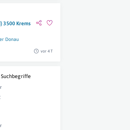
/d) 3500 Krems
er Donau
vor 4 T
 Suchbegriffe
r
g
r