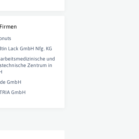
 Firmen
onuts
tin Lack GmbH Nfg. KG
 arbeitsmedizinische und
tstechnische Zentrum in
H
Ride GmbH
STRIA GmbH