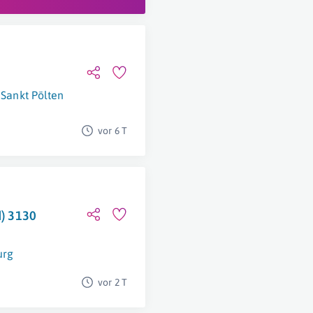
Sankt Pölten
vor 6 T
d) 3130
urg
vor 2 T