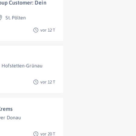
oup Customer: Dein
St. Pölten
vor 12 T
Hofstetten-Grünau
vor 12 T
 Krems
Der Donau
vor 20 T