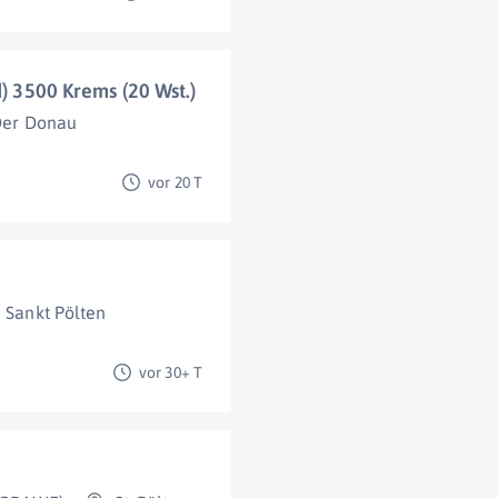
d) 3500 Krems (20 Wst.)
Der Donau
vor 20 T
Sankt Pölten
vor 30+ T