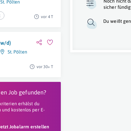
Noch nicht d
St. Pölten
sicher fündig
t
vor 4 T
Du weißt gen
/w/d)
St. Pölten
vor 30+ T
igen Job gefunden?
riterien erhälst du
 und kostenlos per E-
Jetzt Jobalarm erstellen