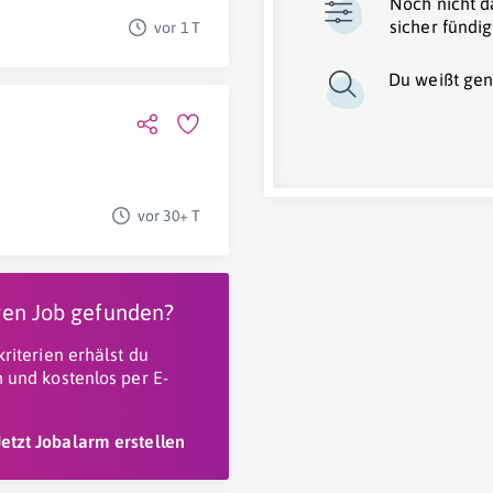
Noch nicht d
sicher fündig
vor 1 T
Du weißt gen
vor 30+ T
igen Job gefunden?
riterien erhälst du
 und kostenlos per E-
Jetzt Jobalarm erstellen