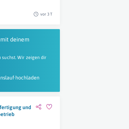
vor 3 T
 mit deinem
 suchst. Wir zeigen dir
nslauf hochladen
fertigung und
etrieb