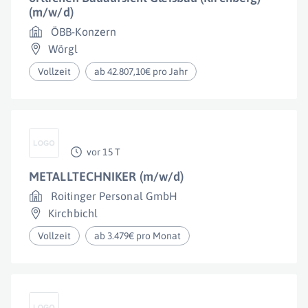
(m/w/d)
ÖBB-Konzern
Wörgl
Vollzeit
ab 42.807,10€ pro Jahr
vor 15 T
METALLTECHNIKER (m/w/d)
Roitinger Personal GmbH
Kirchbichl
Vollzeit
ab 3.479€ pro Monat