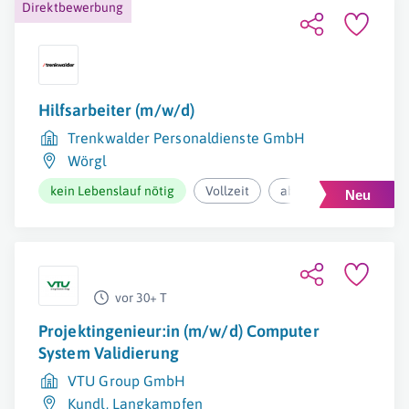
Direktbewerbung
Hilfsarbeiter (m/w/d)
Trenkwalder Personaldienste GmbH
Wörgl
kein Lebenslauf nötig
Vollzeit
ab 2.404,70€ pro Mona
vor 30+ T
Projektingenieur:in (m/w/d) Computer
System Validierung
VTU Group GmbH
Kundl
,
Langkampfen