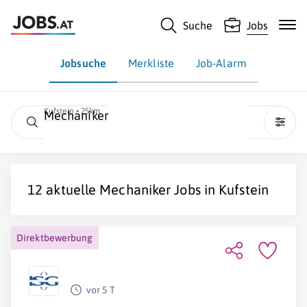
Suche
Jobs
Jobsuche
Merkliste
Job-Alarm
Kufstein • 25km
Mechaniker
12 aktuelle
Mechaniker
Jobs in
Kufstein
Direktbewerbung
vor 5 T