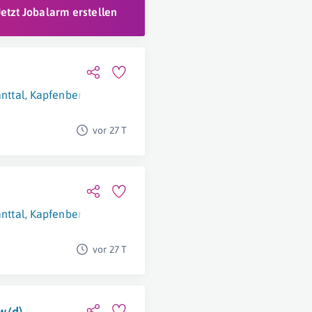
Jetzt Jobalarm erstellen
anttal
,
Kapfenberg
,
Linz
,
Kundl
,
Villach
,
Schwadorf Bei Wien
,
Sa
vor 27 T
anttal
,
Kapfenberg
,
Linz
,
Kundl
,
Villach
,
Schwadorf Bei Wien
,
Sa
vor 27 T
w/d)