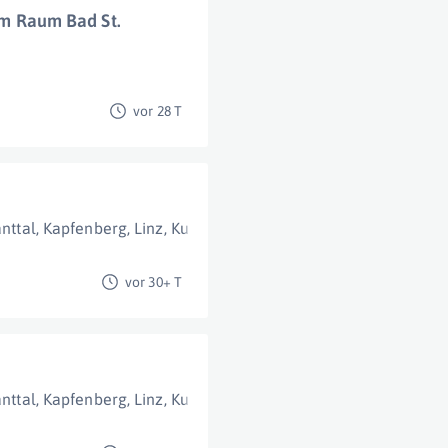
 im Raum Bad St.
vor 28 T
anttal
,
Kapfenberg
,
Linz
,
Kundl
,
Villach
,
Schwadorf Bei Wien
,
Sa
vor 30+ T
anttal
,
Kapfenberg
,
Linz
,
Kundl
,
Villach
,
Schwadorf Bei Wien
,
Sa