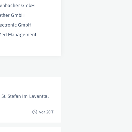
ienbacher GmbH
gether GmbH
lectronic GmbH
Med Management
St. Stefan Im Lavanttal
vor 20 T