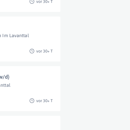
vor 30+ T
an Im Lavanttal
vor 30+ T
w/d)
anttal
vor 30+ T