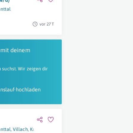
anttal
vor 27 T
 mit deinem
 suchst. Wir zeigen dir
nslauf hochladen
anttal
,
Villach
,
Kundl
,
Wien
,
Schwadorf
,
Kapfenberg