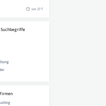
vor 27 T
 Suchbegriffe
ltung
ter
 Firmen
ulting