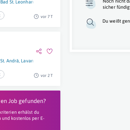
Noch nicht d
Bad St. Leonhard Im Lavanttal
sicher fündig
t
vor 7 T
Du weißt gen
St. Andrä
,
Lavanttal
t
vor 2 T
igen Job gefunden?
riterien erhälst du
 und kostenlos per E-