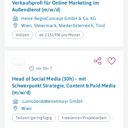
Verkaufsprofi für Online Marketing im
Außendienst (m/w/d)
Heise RegioConcept GmbH & Co. KG
Wien
,
Steiermark
,
Niederösterreich
,
Tirol
Vollzeit
ab 2.153,93€ pro Monat
vor 30+ T
Head of Social Media (30h) – mit
Schwerpunkt Strategie, Content & Paid Media
(m/w/d)
Lumsden&Weiretmayr GmbH
Wien
Teilzeit/geringfügig
Freelancer/Projektarbeit
ab 28.