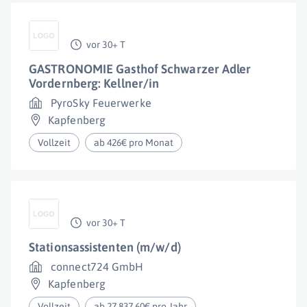
vor 30+ T
GASTRONOMIE Gasthof Schwarzer Adler
Vordernberg: Kellner/in
PyroSky Feuerwerke
Kapfenberg
Vollzeit
ab 426€ pro Monat
vor 30+ T
Stationsassistenten (m/w/d)
connect724 GmbH
Kapfenberg
Vollzeit
ab 27.837,60€ pro Jahr