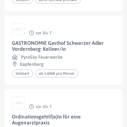
vor 30+ T
GASTRONOMIE Gasthof Schwarzer Adler
Vordernberg: Kellner/in
PyroSky Feuerwerke
Kapfenberg
Vollzeit
ab 1.606€ pro Monat
vor 30+ T
Ordinationsgehilf(e)in für eine
Augenarztpraxis