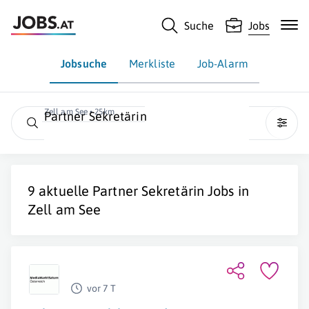
Suche
Jobs
Jobsuche
Merkliste
Job-Alarm
Zell am See • 25km
Partner Sekretärin
9 aktuelle
Partner Sekretärin
Jobs in
Zell am See
vor 7 T