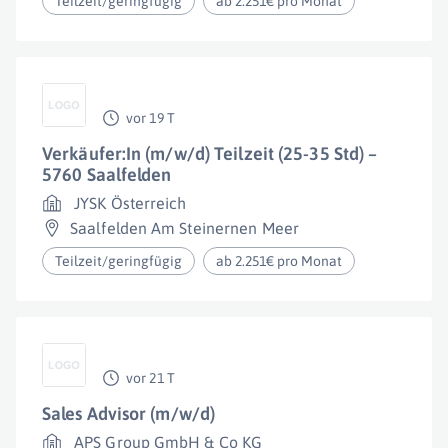
Teilzeit/geringfügig
ab 2.251€ pro Monat
vor 19 T
Verkäufer:In (m/w/d) Teilzeit (25-35 Std) –
5760 Saalfelden
JYSK Österreich
Saalfelden Am Steinernen Meer
Teilzeit/geringfügig
ab 2.251€ pro Monat
vor 21 T
Sales Advisor (m/w/d)
APS Group GmbH & Co KG