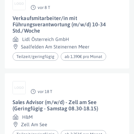
vor 8 T
Verkaufsmitarbeiter/in mit
Führungsverantwortung (m/w/d) 10-34
Std./Woche
Lidl Österreich GmbH
Saalfelden Am Steinernen Meer
Teilzeit/geringfügig
ab 1.390€ pro Monat
vor 18 T
Sales Advisor (m/w/d) - Zell am See
(Geringfügig - Samstag 08.30-18.15)
H&M
Zell Am See