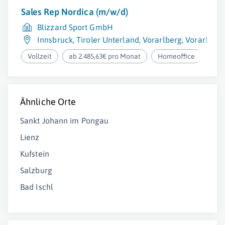
Sales Rep Nordica (m/w/d)
Blizzard Sport GmbH
Innsbruck
,
Tiroler Unterland
,
Vorarlberg
,
Vorarlberg
Vollzeit
ab 2.485,63€ pro Monat
Homeoffice
Ähnliche Orte
Sankt Johann im Pongau
Lienz
Kufstein
Salzburg
Bad Ischl