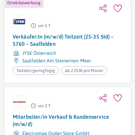
Direktbewerbung
vor 5 T
Verkäufer:In (m/w/d) Teilzeit (25-35 Std) –
5760 – Saalfelden
JYSK Österreich
Saalfelden Am Steinernen Meer
Teilzeit/geringfügig
ab 2.251€ pro Monat
vor 2 T
Mitarbeiter/in Verkauf & Kundenservice
(m/w/d)
Electromax Outlet Store GmbH