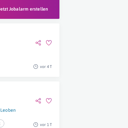
Jetzt Jobalarm erstellen
vor 4 T
Leoben
t
vor 1 T