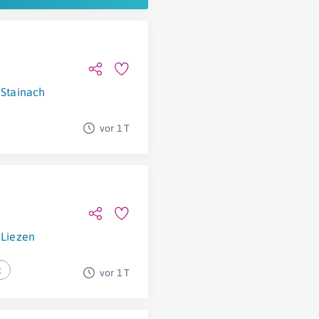
Stainach
vor 1 T
Liezen
t
vor 1 T