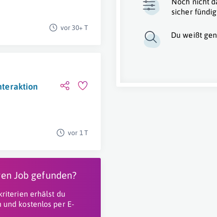
Noch nicht d
sicher fündig
vor 30+ T
Du weißt gen
nteraktion
vor 1 T
igen Job gefunden?
riterien erhälst du
 und kostenlos per E-