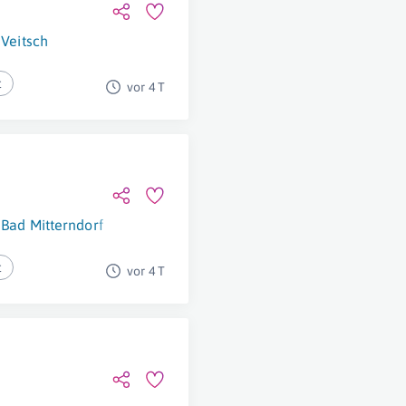
Veitsch
t
vor 4 T
Bad Mitterndorf
t
vor 4 T