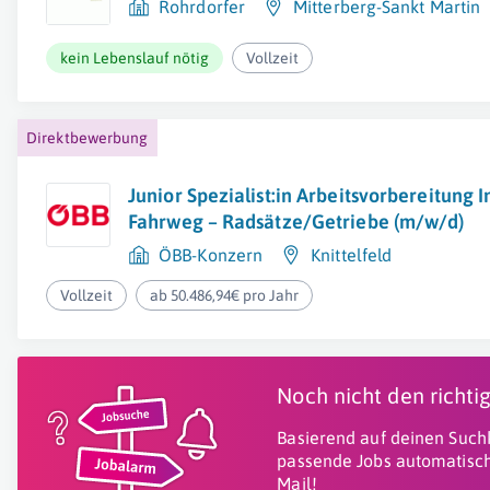
Rohrdorfer
Mitterberg-Sankt Martin
kein Lebenslauf nötig
Vollzeit
Direktbewerbung
Junior Spezialist:in Arbeitsvorbereitung I
Fahrweg – Radsätze/Getriebe (m/w/d)
ÖBB-Konzern
Knittelfeld
Vollzeit
ab 50.486,94€ pro Jahr
Noch nicht den richt
Basierend auf deinen Suchk
passende Jobs automatisch
Mail!