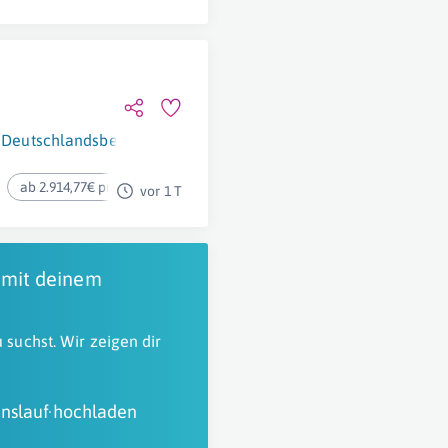
Deutschlandsberg
ab 2.914,77€ pro Monat
vor 1 T
 mit deinem
 suchst. Wir zeigen dir
nslauf hochladen