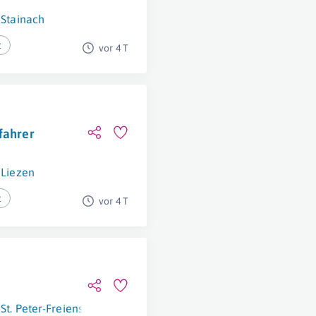
Stainach
t
vor 4 T
fahrer
Liezen
t
vor 4 T
St. Peter-Freienstein