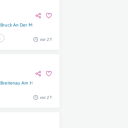
Bruck An Der Mur
t
vor 2 T
Breitenau Am Hochlantsch
vor 2 T