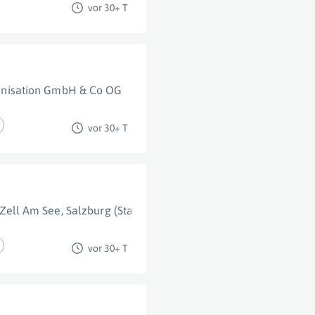
vor 30+ T
nisation GmbH & Co OG
Zell Am See
,
Salzburg
,
Hallein
,
vor 30+ T
Zell Am See
,
Salzburg (Stadt)
,
Hallein
,
Bischofshofen
vor 30+ T