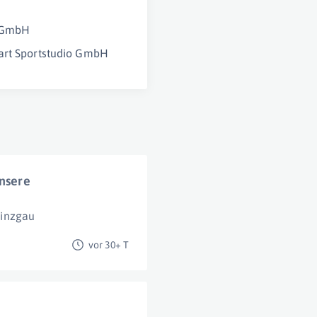
 GmbH
art Sportstudio GmbH
unsere
inzgau
vor 30+ T