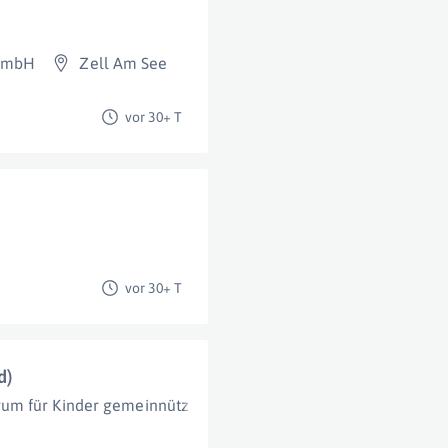
 GmbH
Zell Am See
vor 30+ T
vor 30+ T
d)
rum für Kinder gemeinnützige GmbH
Salzburg (Stadt)
,
Br