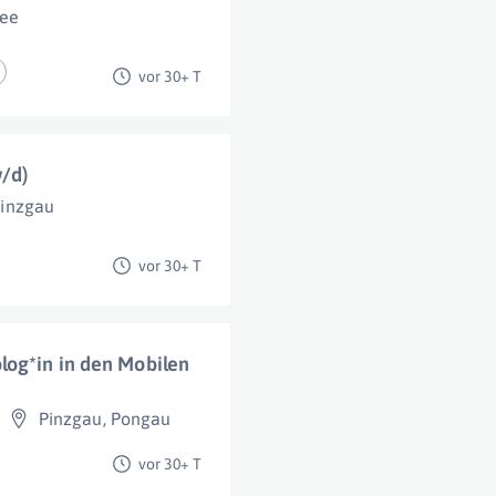
See
vor 30+ T
w/d)
inzgau
vor 30+ T
log*in in den Mobilen
Pinzgau
,
Pongau
vor 30+ T