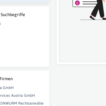
 Suchbegriffe
k
g
 Firmen
ha GmbH
ervices Austria GmbH
EINWURM Rechtsanwälte