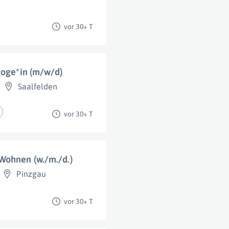
vor 30+ T
goge*in (m/w/d)
Saalfelden
vor 30+ T
Wohnen (w./m./d.)
Pinzgau
vor 30+ T