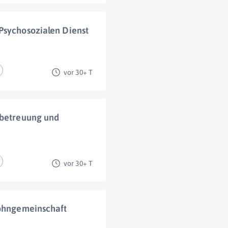
Psychosozialen Dienst
vor 30+ T
lbetreuung und
vor 30+ T
wohngemeinschaft