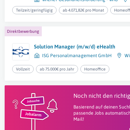
Teilzeit/geringfügig
ab 4.071,82€ pro Monat
Homeoff
Direktbewerbung
Solution Manager (m/w/d) eHealth
ISG Personalmanagement GmbH
Wi
Vollzeit
ab 75.000€ pro Jahr
Homeoffice
Noch nicht den richt
Basierend auf deinen Suchk
passende Jobs automatisch
Mail!