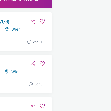
/f/d)
G
Wien
vor 11 T
G
Wien
vor 8 T