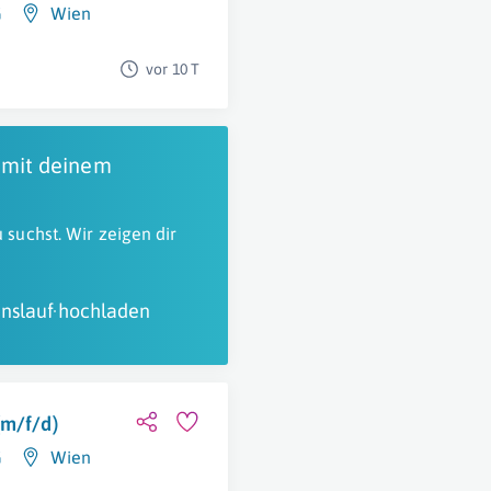
G
Wien
vor 10 T
 mit deinem
 suchst. Wir zeigen dir
nslauf hochladen
(m/f/d)
G
Wien