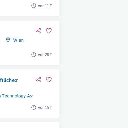
vor 11 T
G
Wien
vor 28 T
tliche:r
alth Technology Assessment GmbH
Wien 8. Bezirk (Josefsta
vor 15 T