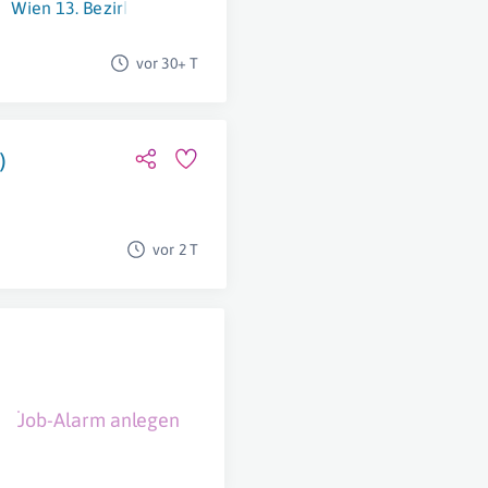
Wien 13. Bezirk (Hietzing)
vor 30+ T
)
vor 2 T
Job-Alarm anlegen