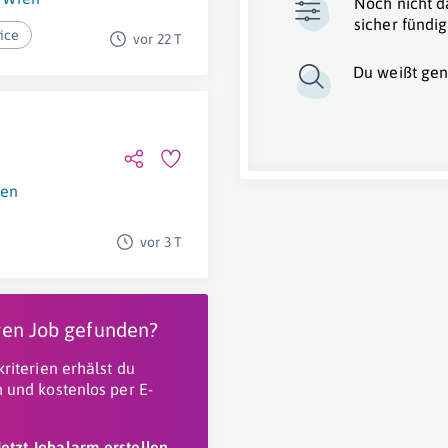
Noch nicht d
sicher fündig
ice
vor 22 T
Du weißt gen
en
vor 3 T
igen Job gefunden?
riterien erhälst du
 und kostenlos per E-
Jetzt Jobalarm erstellen