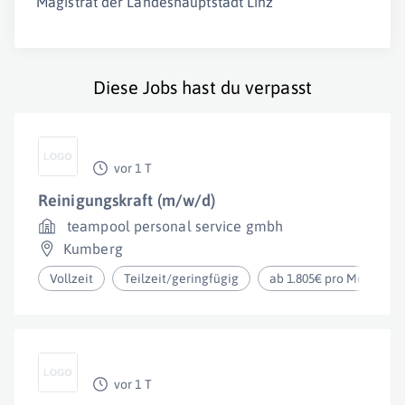
Magistrat der Landeshauptstadt Linz
Diese Jobs hast du verpasst
vor 1 T
Reinigungskraft (m/w/d)
teampool personal service gmbh
Kumberg
Vollzeit
Teilzeit/geringfügig
ab 1.805€ pro Monat
vor 1 T