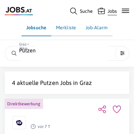
Suche
Jobs
Jobsuche
Merkliste
Job-Alarm
Graz •
25km
Putzen
4 aktuelle
Putzen
Jobs in
Graz
Direktbewerbung
vor 7 T