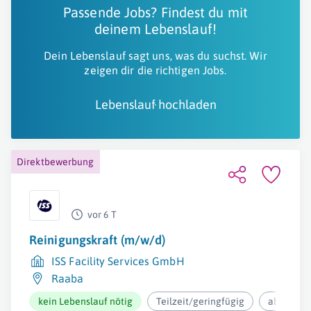
Passende Jobs? Findest du mit
deinem Lebenslauf!
Dein Lebenslauf sagt uns, was du suchst. Wir
zeigen dir die richtigen Jobs.
Lebenslauf hochladen
Direktbewerbung
vor 6 T
Reinigungskraft (m/w/d)
ISS Facility Services GmbH
Raaba
kein Lebenslauf nötig
Teilzeit/geringfügig
ab 12,37€