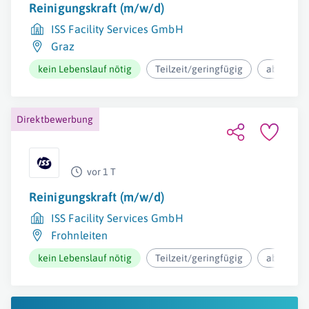
Reinigungskraft (m/w/d)
ISS Facility Services GmbH
Graz
kein Lebenslauf nötig
Teilzeit/geringfügig
ab 12,73€
Direktbewerbung
vor 1 T
Reinigungskraft (m/w/d)
ISS Facility Services GmbH
Frohnleiten
kein Lebenslauf nötig
Teilzeit/geringfügig
ab 12,37€