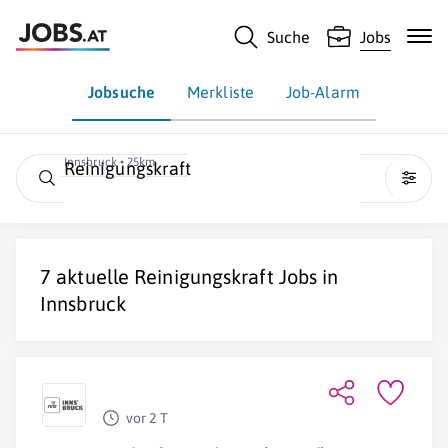
Suche
Jobs
Jobsuche
Merkliste
Job-Alarm
Innsbruck • 25km
Reinigungskraft
7 aktuelle
Reinigungskraft
Jobs in
Innsbruck
vor 2 T