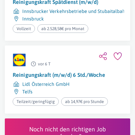
Reinigungskraft Spätdienst (m/w/d)
Innsbrucker Verkehrsbetriebe und Stubaitalbahn 
Innsbruck
Vollzeit
ab 2.528,58€ pro Monat
vor 6 T
Reinigungskraft (m/w/d) 6 Std./Woche
Lidl Österreich GmbH
Telfs
Teilzeit/geringfügig
ab 14,97€ pro Stunde
Noch nicht den richtigen Job