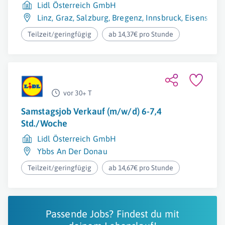
Lidl Österreich GmbH
Linz
,
Graz
,
Salzburg
,
Bregenz
,
Innsbruck
,
Eisenstadt
Teilzeit/geringfügig
ab 14,37€ pro Stunde
vor 30+ T
Samstagsjob Verkauf (m/w/d) 6-7,4
Std./Woche
Lidl Österreich GmbH
Ybbs An Der Donau
Teilzeit/geringfügig
ab 14,67€ pro Stunde
Passende Jobs? Findest du mit