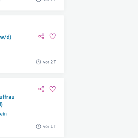
/w/d)
vor 2 T
uffrau
)
ein
vor 1 T