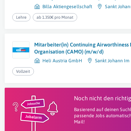
Billa Aktiengesellschaft
Sankt Joha
Lehre
ab 1.350€ pro Monat
Mitarbeiter(in) Continuing Airworthine
Organisation (CAMO) (m/w/d)
Heli Austria GmbH
Sankt Johann Im
Vollzeit
Noch nicht den richt
Basierend auf deinen Suchk
passende Jobs automatisch
Mail!