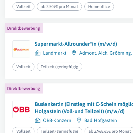
Vollzeit
ab 2.509€ pro Monat
Homeoffice
Direktbewerbung
Supermarkt-Allrounder*in (m/w/d)
Landmarkt
Admont
,
Aich
,
Gröbming
Vollzeit
Teilzeit/geringfügig
Direktbewerbung
Buslenker:in (Einstieg mit C-Schein mögli
Hofgastein (Voll-und Teilzeit) (m/w/d)
ÖBB-Konzern
Bad Hofgastein
Vollzeit
Teilzeit/geringfügig
ab 2.968,65€ pro Monat