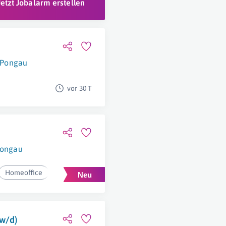
Jetzt Jobalarm erstellen
 Pongau
vor 30 T
Pongau
Homeoffice
w/d)