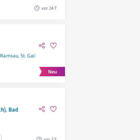
vor 24 T
,
Ramsau
,
St. Gallen (Steiermark)
,
Wagrain
ch), Bad
vor 7 T