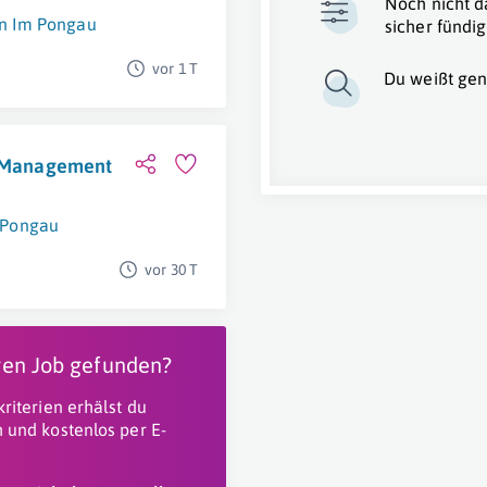
Noch nicht d
nn Im Pongau
sicher fündig
vor 1 T
Du weißt gen
ss Management
 Pongau
vor 30 T
igen Job gefunden?
riterien erhälst du
 und kostenlos per E-