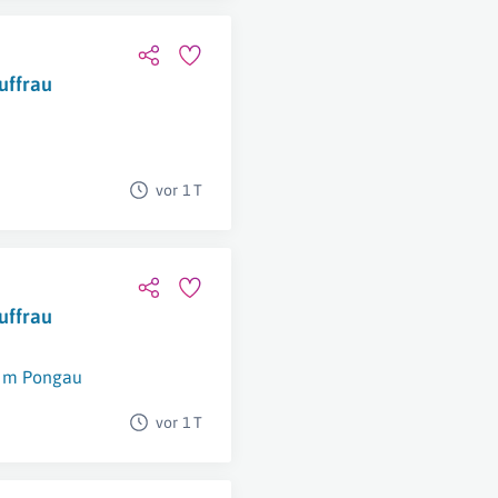
uffrau
vor 1 T
uffrau
 Im Pongau
vor 1 T