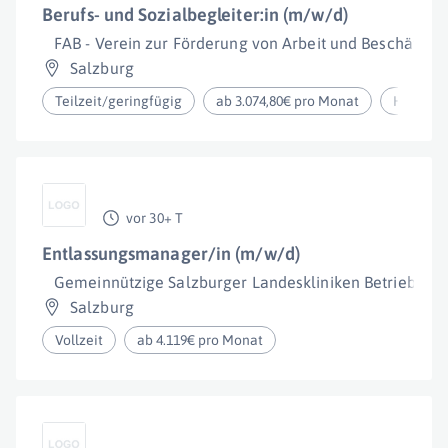
Berufs- und Sozialbegleiter:in (m/w/d)
FAB - Verein zur Förderung von Arbeit und Beschäftig
Salzburg
Teilzeit/geringfügig
ab 3.074,80€ pro Monat
Homeoff
vor 30+ T
Entlassungsmanager/in (m/w/d)
Gemeinnützige Salzburger Landeskliniken Betriebsge
Salzburg
Vollzeit
ab 4.119€ pro Monat