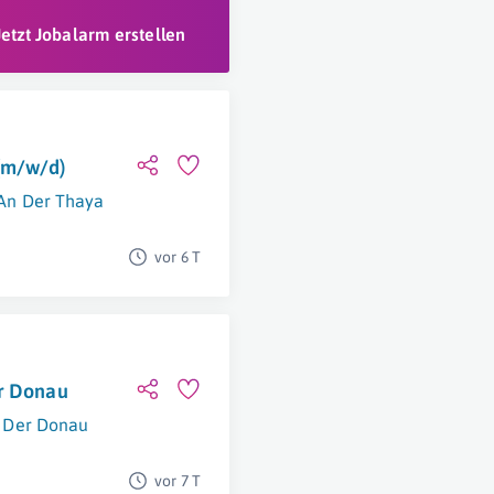
Jetzt Jobalarm erstellen
(m/w/d)
An Der Thaya
vor 6 T
er Donau
 Der Donau
vor 7 T