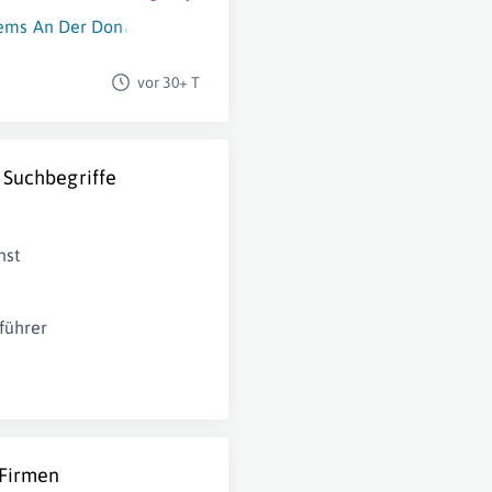
ems An Der Donau
,
Zwettl
,
Linz
,
Graz
,
Villach
vor 30+ T
 Suchbegriffe
nst
führer
 Firmen