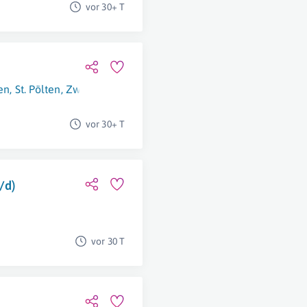
vor 30+ T
en
,
St. Pölten
,
Zwettl
,
Schrems
,
Gmünd
,
Villach
,
Hermagor-Pres
vor 30+ T
/d)
vor 30 T