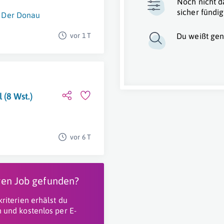
Noch nicht d
sicher fündig
 Der Donau
vor 1 T
Du weißt gen
 (8 Wst.)
vor 6 T
igen Job gefunden?
riterien erhälst du
 und kostenlos per E-