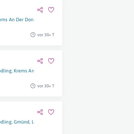
ems An Der Donau
,
Langenlois
vor 30+ T
dling
,
Krems An Der Donau
,
Zwettl
,
Schrems
,
Gmünd
,
Linz
,
Kla
vor 30+ T
dling
,
Gmünd
,
Linz
,
Graz
,
Hermagor-Pressegger See