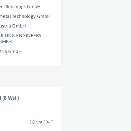
ienstleistungs GmbH
 metal technology GmbH
ustria GmbH
ULTING ENGINEERS
 GMBH
tria GmbH
 (8 Wst.)
vor 30+ T