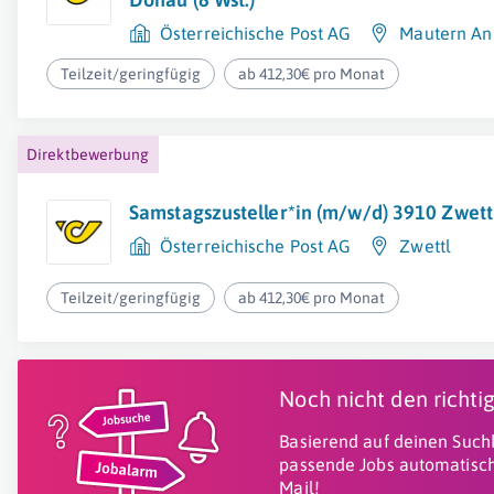
Österreichische Post AG
Mautern An
Teilzeit/geringfügig
ab 412,30€ pro Monat
Direktbewerbung
Samstagszusteller*in (m/w/d) 3910 Zwettl
Österreichische Post AG
Zwettl
Teilzeit/geringfügig
ab 412,30€ pro Monat
Noch nicht den richt
Basierend auf deinen Suchk
passende Jobs automatisch
Mail!