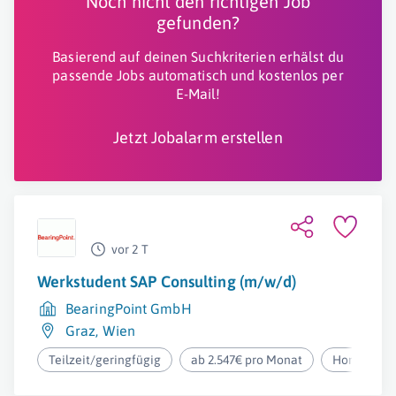
Noch nicht den richtigen Job
gefunden?
Basierend auf deinen Suchkriterien erhälst du
passende Jobs automatisch und kostenlos per
E-Mail!
Jetzt Jobalarm erstellen
vor 2 T
Werkstudent SAP Consulting (m/w/d)
BearingPoint GmbH
Graz
,
Wien
Teilzeit/geringfügig
ab 2.547€ pro Monat
Homeoffic