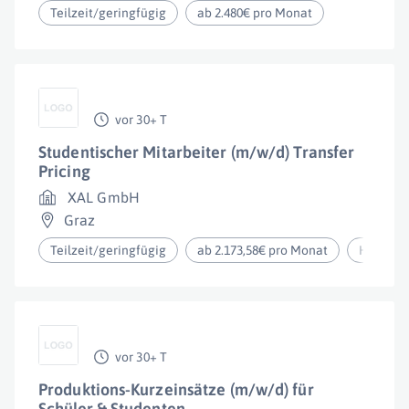
Teilzeit/geringfügig
ab 2.480€ pro Monat
vor 30+ T
Studentischer Mitarbeiter (m/w/d) Transfer
Pricing
XAL GmbH
Graz
Teilzeit/geringfügig
ab 2.173,58€ pro Monat
Homeoff
vor 30+ T
Produktions-Kurzeinsätze (m/w/d) für
Schüler & Studenten