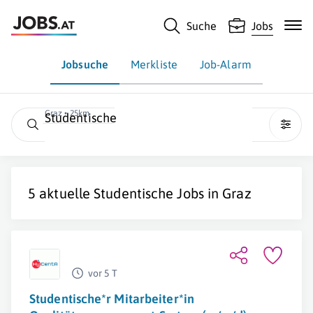
Suche
Jobs
Jobsuche
Merkliste
Job-Alarm
Graz • 25km
Studentische
5 aktuelle
Studentische
Jobs in
Graz
vor 5 T
Studentische*r Mitarbeiter*in