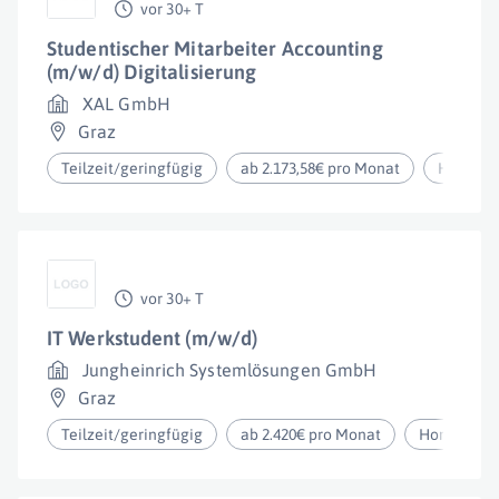
vor 30+ T
Studentischer Mitarbeiter Accounting
(m/w/d) Digitalisierung
XAL GmbH
Graz
Teilzeit/geringfügig
ab 2.173,58€ pro Monat
Homeoff
vor 30+ T
IT Werkstudent (m/w/d)
Jungheinrich Systemlösungen GmbH
Graz
Teilzeit/geringfügig
ab 2.420€ pro Monat
Homeoffic