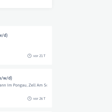
w/d)
vor 21 T
m/w/d)
hann Im Pongau
,
Zell Am See
vor 26 T