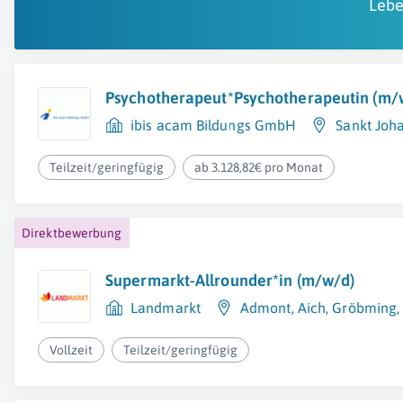
Lebe
Psychotherapeut*Psychotherapeutin (m/
ibis acam Bildungs GmbH
Sankt Joh
Teilzeit/geringfügig
ab 3.128,82€ pro Monat
Direktbewerbung
Supermarkt-Allrounder*in (m/w/d)
Landmarkt
Admont
,
Aich
,
Gröbming
Vollzeit
Teilzeit/geringfügig