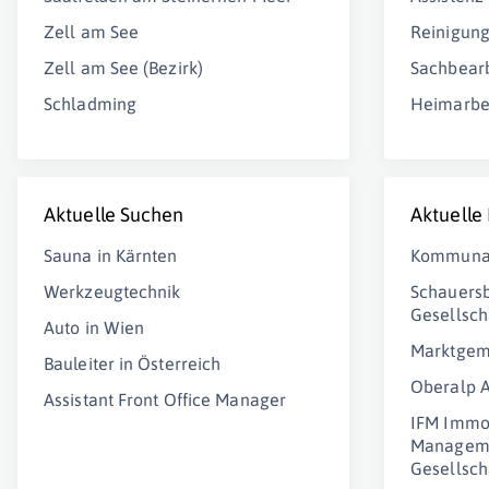
Zell am See
Reinigung
Zell am See (Bezirk)
Sachbearb
Schladming
Heimarbe
Aktuelle Suchen
Aktuelle
Sauna in Kärnten
Kommunal
Werkzeugtechnik
Schauers
Gesellsch
Auto in Wien
Marktgem
Bauleiter in Österreich
Oberalp 
Assistant Front Office Manager
IFM Immob
Manageme
Gesellsch