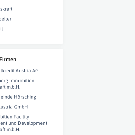
skraft
eiter
it
 Firmen
kredit Austria AG
berg Immobilien
aft m.b.H.
einde Hörsching
Austria GmbH
ilien Facility
nt und Development
aft m.b.H.