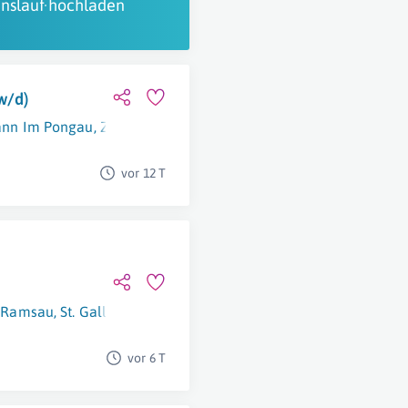
nslauf hochladen
w/d)
ann Im Pongau
,
Zell Am See
vor 12 T
,
Ramsau
,
St. Gallen (Steiermark)
,
Wagrain
vor 6 T