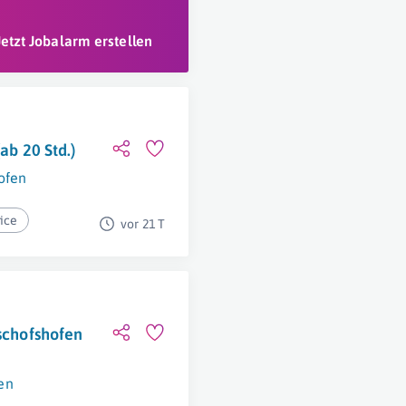
Jetzt Jobalarm erstellen
ab 20 Std.)
ofen
ice
vor 21 T
ischofshofen
en