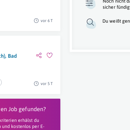
Noch nicht d
sicher fündig
n
vor 6 T
Du weißt gen
ch), Bad
vor 5 T
igen Job gefunden?
riterien erhälst du
 und kostenlos per E-