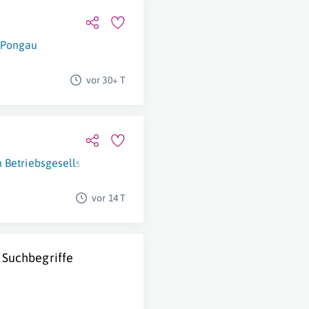
m Pongau
vor 30+ T
 Betriebsgesellschaft mbH
St. Veit Im Pongau
vor 14 T
 Suchbegriffe