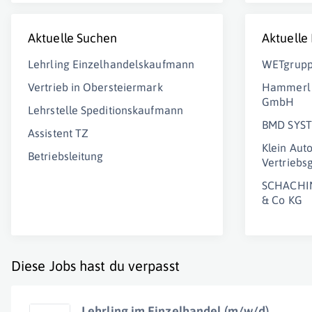
Aktuelle Suchen
Aktuelle
Lehrling Einzelhandelskaufmann
WETgrup
Vertrieb in Obersteiermark
Hammerl 
GmbH
Lehrstelle Speditionskaufmann
BMD SYS
Assistent TZ
Klein Auto
Betriebsleitung
Vertriebs
SCHACHI
& Co KG
Diese Jobs hast du verpasst
Lehrling im Einzelhandel (m/w/d)