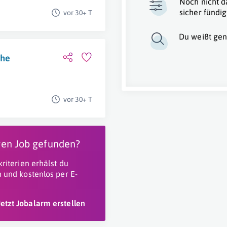
Noch nicht d
sicher fündig
vor 30+ T
Du weißt gen
che
vor 30+ T
igen Job gefunden?
riterien erhälst du
 und kostenlos per E-
Jetzt Jobalarm erstellen