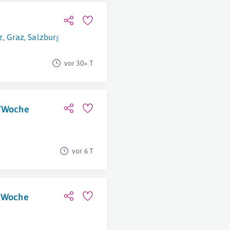
z
,
Graz
,
Salzburg
,
Bregenz
,
Eisenstadt
,
Wien
,
Klagenfurt Am Wö
vor 30+ T
./Woche
vor 6 T
./Woche