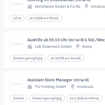
Dorotheum GmbH & Co KG
Innsbru
Lehre
ab 1.026€ pro Monat
Aushilfe ab 05:10 Uhr (m/w/d) 6 Std./Wo
Lidl Österreich GmbH
Vomp
Teilzeit/geringfügig
ab 14,97€ pro Stunde
Assistant Store Manager (m/w/d)
TSJ Holding GmbH
Innsbruck
Vollzeit
Teilzeit/geringfügig
ab 2.362€ pro Monat