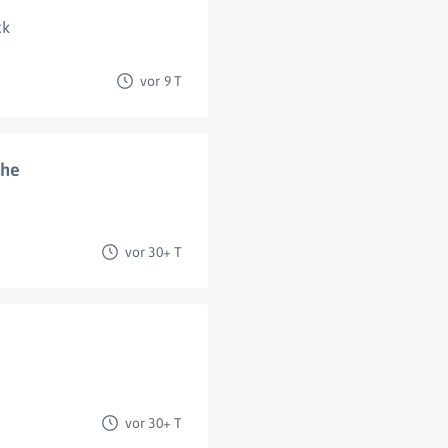
ck
vor 9 T
che
vor 30+ T
vor 30+ T