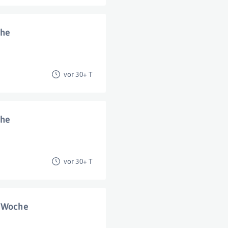
che
vor 30+ T
che
vor 30+ T
./Woche