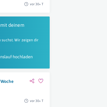
vor 30+ T
 mit deinem
 suchst. Wir zeigen dir
nslauf hochladen
./Woche
vor 30+ T