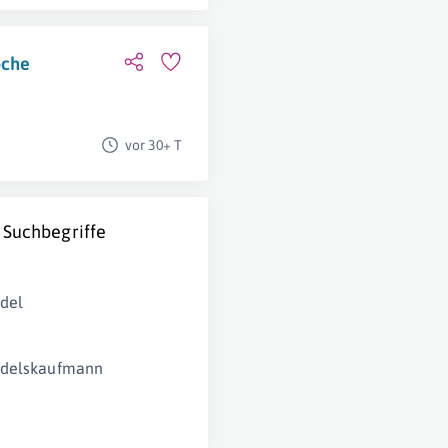
oche
vor 30+ T
 Suchbegriffe
del
ndelskaufmann