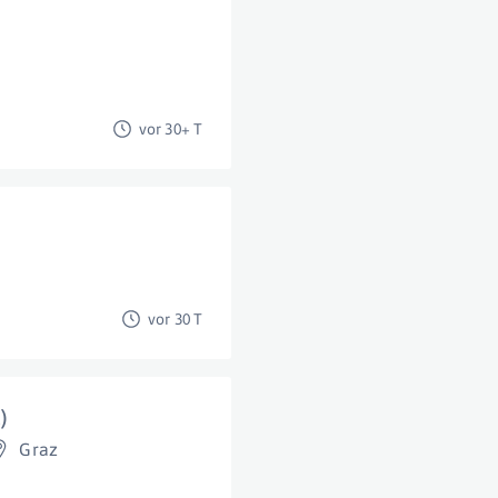
vor 30+ T
vor 30 T
)
Graz