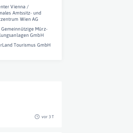
enter Vienna /
onales Amtssitz- und
zzentrum Wien AG
Gemeinnützige Mürz-
dlungsanlagen GmbH
erLand Tourismus GmbH
vor 3 T