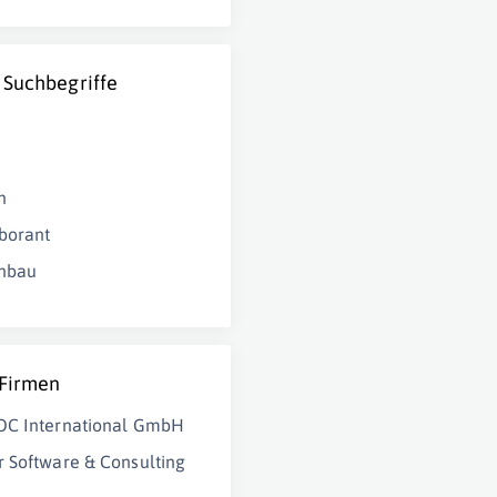
 Suchbegriffe
n
borant
nbau
 Firmen
OC International GmbH
 Software & Consulting