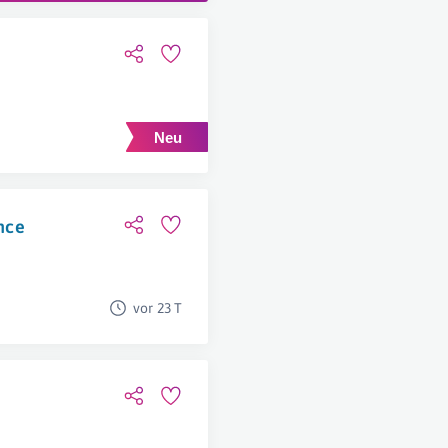
ence
vor 23 T