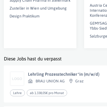
Supply Chain Pharma in Steiermark
Austria C
Zusteller in Wien und Umgebung
Internati
Konferen
Design Praktikum
GEMYSAG 
Ybbs-Sie
Salzburg
Diese Jobs hast du verpasst
Lehrling Prozesstechniker*in (m/w/d)
BRAU UNION AG
Graz
Lehre
ab 1.338,05€ pro Monat