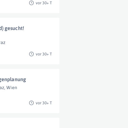
vor 30+ T
) gesucht!
raz
vor 30+ T
agenplanung
az
,
Wien
vor 30+ T