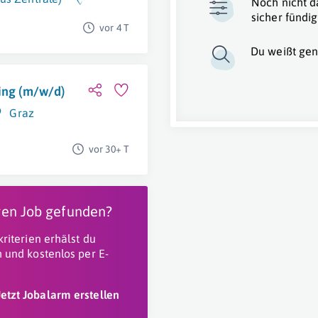
Noch nicht d
sicher fündig
vor 4 T
Du weißt gen
ping (m/w/d)
Graz
vor 30+ T
igen Job gefunden?
riterien erhälst du
 und kostenlos per E-
Jetzt Jobalarm erstellen