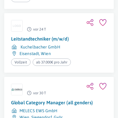
vor 24 T
Leitstandtechniker (m/w/d)
Kuchelbacher GmbH
Eisenstadt
,
Wien
Vollzeit
ab 37.000€ pro Jahr
vor 30 T
Global Category Manager (all genders)
MELECS EWS GmbH
Wien
,
Siegendorf
,
Györ