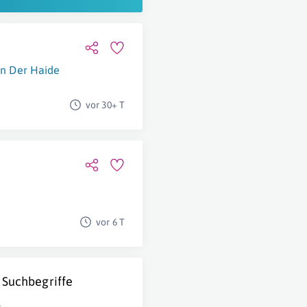
In Der Haide
vor 30+ T
vor 6 T
 Suchbegriffe