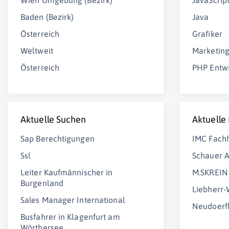
Wien Umgebung (Bezirk)
JavaScrip
Baden (Bezirk)
Java
Österreich
Grafiker
Weltweit
Marketin
Österreich
PHP Entwi
Aktuelle Suchen
Aktuelle
Sap Berechtigungen
IMC Fach
Ssl
Schauer 
Leiter Kaufmännischer in
M.SKREI
Burgenland
Liebherr
Sales Manager International
Neudoerf
Busfahrer in Klagenfurt am
Wörthersee