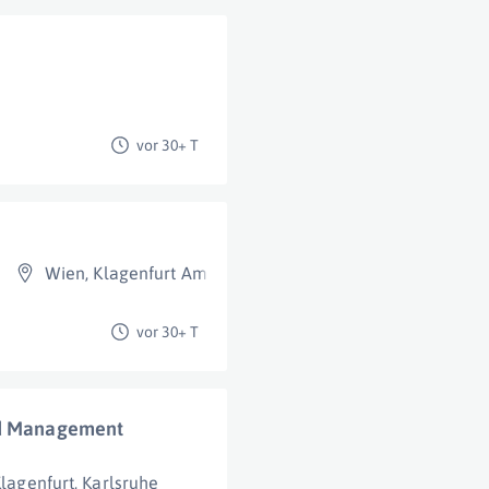
vor 30+ T
Wien
,
Klagenfurt Am Wörthersee
,
St. Peter In Der Au
,
Gr
vor 30+ T
ud Management
lagenfurt
,
Karlsruhe