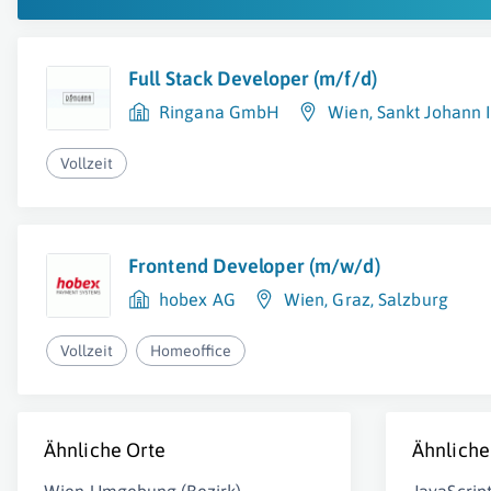
Full Stack Developer (m/f/d)
Ringana GmbH
Wien
,
Sankt Johann 
Vollzeit
Frontend Developer (m/w/d)
hobex AG
Wien
,
Graz
,
Salzburg
Vollzeit
Homeoffice
Ähnliche Orte
Ähnliche