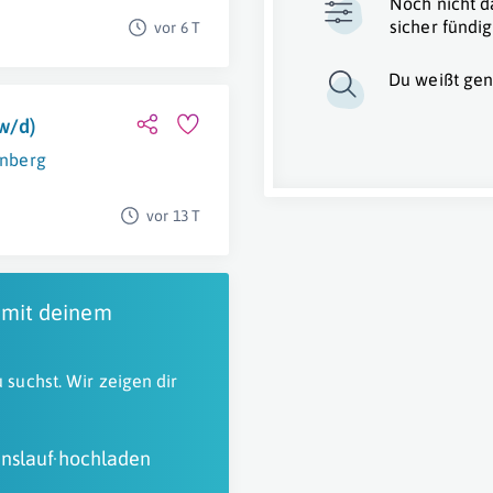
Noch nicht d
sicher fündig
vor 6 T
Du weißt gen
w/d)
nberg
vor 13 T
 mit deinem
 suchst. Wir zeigen dir
nslauf hochladen