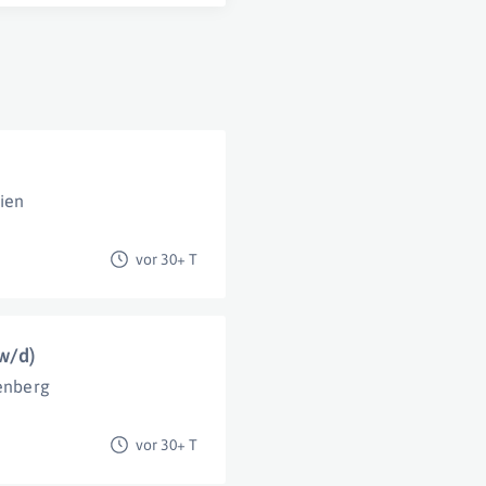
ien
vor 30+ T
w/d)
enberg
vor 30+ T