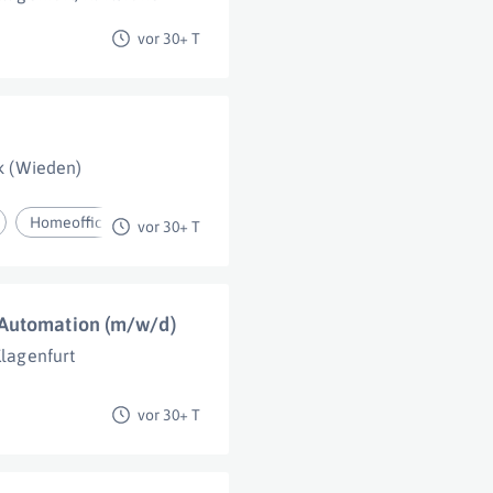
vor 30+ T
k (Wieden)
Homeoffice
vor 30+ T
 Automation (m/w/d)
lagenfurt
vor 30+ T