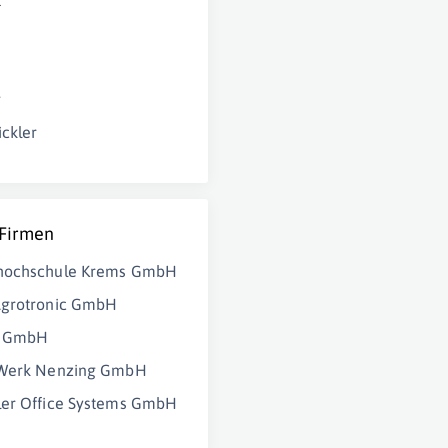
t
g
ckler
 Firmen
hochschule Krems GmbH
Agrotronic GmbH
N GmbH
-Werk Nenzing GmbH
ler Office Systems GmbH