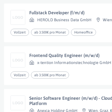
Fullstack Developer (f/m/d)
HEROLD Business Data GmbH
Wien
Vollzeit
ab 3.500€ pro Monat
Homeoffice
Frontend Quality Engineer (m/w/d)
x-tention Informationstechnologie GmbH
Vollzeit
ab 3.500€ pro Monat
Senior Software Engineer (m/w/d) - Clo
Platform
Anexia Holding GmbH
Wien
,
Graz
,
K