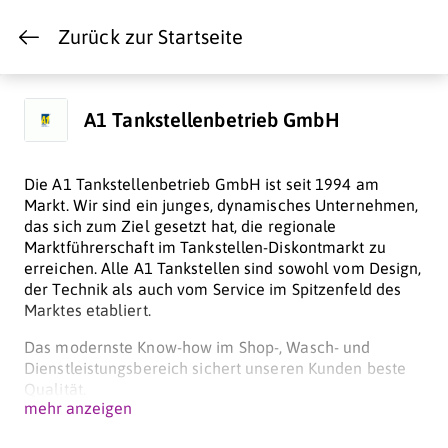
Zurück zur Startseite
A1 Tankstellenbetrieb GmbH
Die A1 Tankstellenbetrieb GmbH ist seit 1994 am
Markt. Wir sind ein junges, dynamisches Unternehmen,
das sich zum Ziel gesetzt hat, die regionale
Marktführerschaft im Tankstellen-Diskontmarkt zu
erreichen. Alle A1 Tankstellen sind sowohl vom Design,
der Technik als auch vom Service im Spitzenfeld des
Marktes etabliert.
Das modernste Know-how im Shop-, Wasch- und
Dienstleistungsbereich sichert unseren Kunden beste
Qualität.
mehr anzeigen
Unsere Mitarbeiter bieten bestes Fachwissen,
Freundlichkeit und nehmen Ihre Kundenwünsche