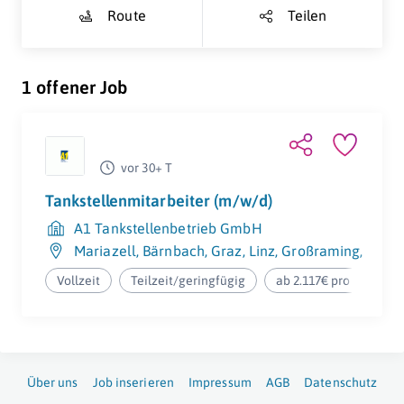
Route
Teilen
1 offener Job
vor 30+ T
Tankstellenmitarbeiter (m/w/d)
A1 Tankstellenbetrieb GmbH
Mariazell
,
Bärnbach
,
Graz
,
Linz
,
Großraming
,
Pöls-
Vollzeit
Teilzeit/geringfügig
ab 2.117€ pro Monat
Über uns
Job inserieren
Impressum
AGB
Datenschutz