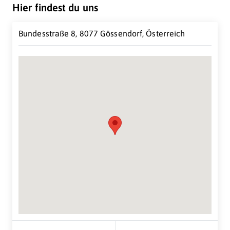
gerne entgegen.
Hier findest du uns
Zufriedene Kunden sind ein Zeugnis für unsere Marke
und unsere Qualität.
Bundesstraße 8, 8077 Gössendorf, Österreich
Im Handelsgeschäft liegt unser Schwerpunkt im
Verkauf von Heizölen und Schmiermitteln. Beste
Qualität und ein maßvolles „Pricing" haben uns im
Heizölgeschäft zu einem etablierten Anbieter
vorwiegend in der Steiermark gemacht.
Suche Standort...