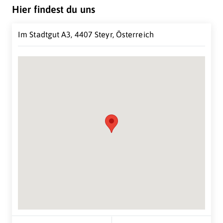
Tätigkeitsschwerpunkt liegt daher auf der Konzeption
Hier findest du uns
und Umsetzung von IT-Infastrukturlösungen für
mittelständische Unternehmen.
Im Stadtgut A3, 4407 Steyr, Österreich
Suche Standort...