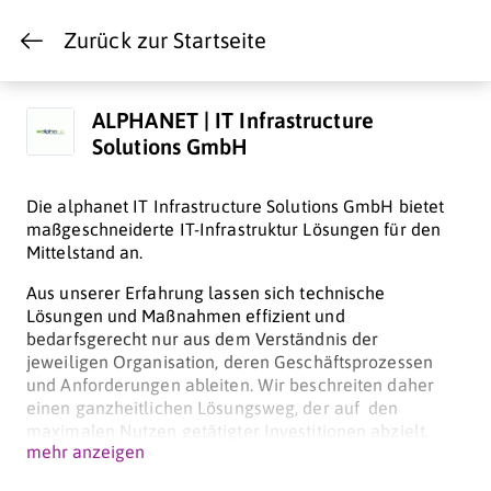
Zurück zur Startseite
ALPHANET | IT Infrastructure
Solutions GmbH
Die alphanet IT Infrastructure Solutions GmbH bietet
maßgeschneiderte IT-Infrastruktur Lösungen für den
Mittelstand an.
Aus unserer Erfahrung lassen sich technische
Lösungen und Maßnahmen effizient und
bedarfsgerecht nur aus dem Verständnis der
jeweiligen Organisation, deren Geschäftsprozessen
und Anforderungen ableiten. Wir beschreiten daher
einen ganzheitlichen Lösungsweg, der auf den
maximalen Nutzen getätigter Investitionen abzielt,
mehr anzeigen
Fehlinvestitionen vermeidet und den Return of Invest
für unsere Kunden gewährleistet. Der