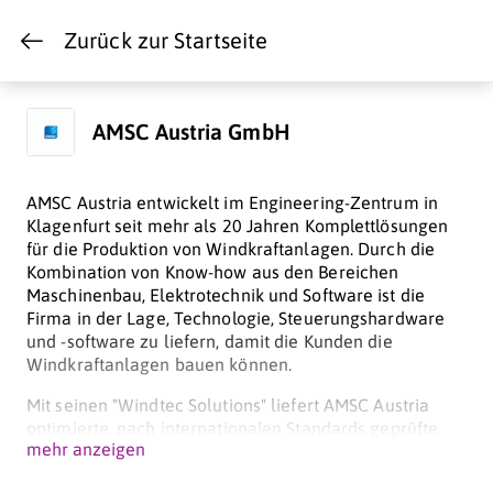
Zurück zur Startseite
AMSC Austria GmbH
AMSC Austria entwickelt im Engineering-Zentrum in
Klagenfurt seit mehr als 20 Jahren Komplettlösungen
für die Produktion von Windkraftanlagen. Durch die
Kombination von Know-how aus den Bereichen
Maschinenbau, Elektrotechnik und Software ist die
Firma in der Lage, Technologie, Steuerungshardware
und -software zu liefern, damit die Kunden die
Windkraftanlagen bauen können.
Mit seinen "Windtec Solutions" liefert AMSC Austria
optimierte, nach internationalen Standards geprüfte
mehr anzeigen
und zertifizierte Anlagenkonzepte, inklusive
detaillierter elektrischer und mechanischer