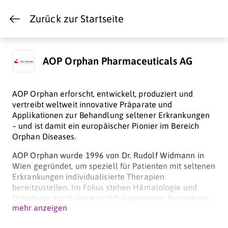
Zurück zur Startseite
AOP Orphan Pharmaceuticals AG
AOP Orphan erforscht, entwickelt, produziert und
vertreibt weltweit innovative Präparate und
Applikationen zur Behandlung seltener Erkrankungen
– und ist damit ein europäischer Pionier im Bereich
Orphan Diseases.
AOP Orphan wurde 1996 von Dr. Rudolf Widmann in
Wien gegründet, um speziell für Patienten mit seltenen
Erkrankungen individualisierte Therapien
bereitzustellen. Im Fokus stehen Hämatologie und
Onkologie, Kardiologie und Pulmonologie, Neurologie
mehr anzeigen
und Psychiatrie sowie metabolische Erkrankungen.
Dank jahrelanger Erfahrung mit der Bereitstellung