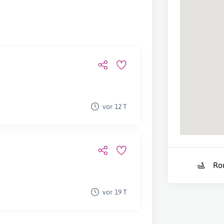
vor 12 T
Ro
vor 19 T