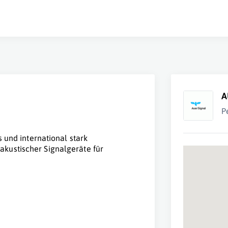
A
P
s und international stark
kustischer Signalgeräte für