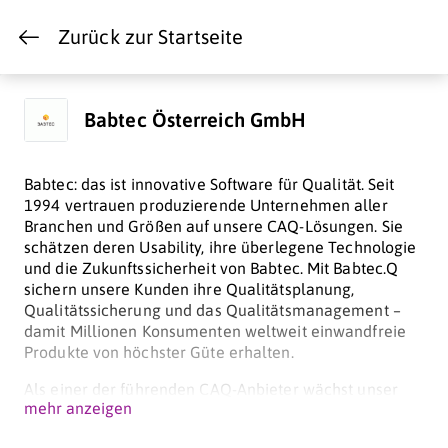
Zurück zur Startseite
Babtec Österreich GmbH
Babtec: das ist innovative Software für Qualität. Seit
1994 vertrauen produzierende Unternehmen aller
Branchen und Größen auf unsere CAQ-Lösungen. Sie
schätzen deren Usability, ihre überlegene Technologie
und die Zukunftssicherheit von Babtec. Mit Babtec.Q
sichern unsere Kunden ihre Qualitätsplanung,
Qualitätssicherung und das Qualitätsmanagement –
damit Millionen Konsumenten weltweit einwandfreie
Produkte von höchster Güte erhalten.
Als einer der führenden CAQ-Anbieter wächst unser
mehr anzeigen
Anteil in diesem zukunftsweisenden Markt
kontinuierlich. Heute beschäftigt Babtec ca. 160