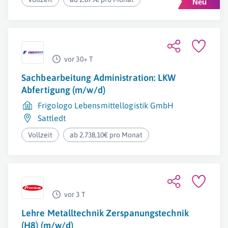
vor 30+ T
Sachbearbeitung Administration: LKW
Abfertigung (m/w/d)
Frigologo Lebensmittellogistik GmbH
Sattledt
Vollzeit
ab 2.738,10€ pro Monat
vor 3 T
Lehre Metalltechnik Zerspanungstechnik
(H8) (m/w/d)