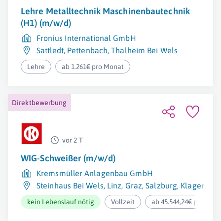
Lehre Metalltechnik Maschinenbautechnik
(H1) (m/w/d)
Fronius International GmbH
Sattledt
,
Pettenbach
,
Thalheim Bei Wels
Lehre
ab 1.261€ pro Monat
Direktbewerbung
vor 2 T
WIG-Schweißer (m/w/d)
Kremsmüller Anlagenbau GmbH
Steinhaus Bei Wels
,
Linz
,
Graz
,
Salzburg
,
Klagenfurt
kein Lebenslauf nötig
Vollzeit
ab 45.544,24€ pro Jahr