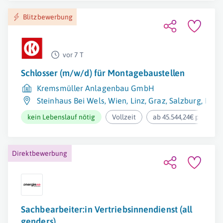
Blitzbewerbung
vor 7 T
Schlosser (m/w/d) für Montagebaustellen
Kremsmüller Anlagenbau GmbH
Steinhaus Bei Wels
,
Wien
,
Linz
,
Graz
,
Salzburg
,
Klag
kein Lebenslauf nötig
Vollzeit
ab 45.544,24€ pro Jahr
Direktbewerbung
Sachbearbeiter:in Vertriebsinnendienst (all
genders)