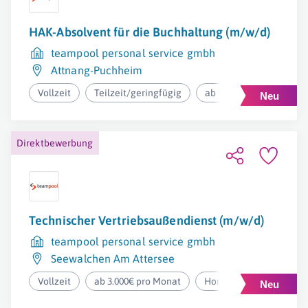
HAK-Absolvent für die Buchhaltung (m/w/d)
teampool personal service gmbh
Attnang-Puchheim
Vollzeit
Teilzeit/geringfügig
ab 2.600€ pro Monat
Direktbewerbung
Technischer Vertriebsaußendienst (m/w/d)
teampool personal service gmbh
Seewalchen Am Attersee
Vollzeit
ab 3.000€ pro Monat
Homeoffice