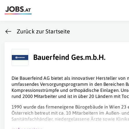
Zurück zur Startseite
Bauerfeind Ges.m.b.H.
Die Bauerfeind AG bietet als innovativer Hersteller von 
umfassendes Ver­sorgungsprogramm in den Bereichen B
Kompressionsstrümpfe und ortho­pä­dische Einlagen. Un
rund 2000 Mitarbeiter und ist in über 20 Ländern mit Toc
1990 wurde das firmeneigene Bürogebäude in Wien 23 e
Österreich betreut mit ca. 10 Mitarbeitern im Außen- un
Sanitätsfachhändler, niedergelassene Ärzte sowie Klinike