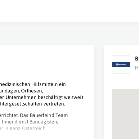
B
H
medizinischen Hilfsmitteln ein
andagen, Orthesen,
ser Unternehmen beschäftigt weltweit
htergesellschaften vertreten.
rrichtet. Das Bauerfeind Team
d Innendienst Bandagisten,
r in ganz Österreich.