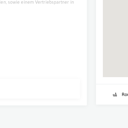
en, sowie einem Vertriebspartner in
-anbieter für die Bereiche Technik,
Ro