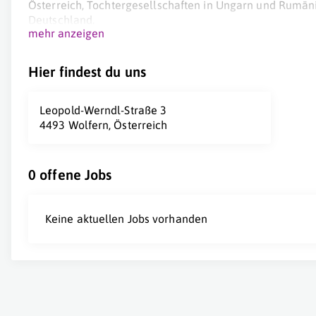
Österreich, Tochtergesellschaften in Ungarn und Rumäni
Deutschland.
mehr anzeigen
Cillit CEE ist der optimale Ansprechpartner und Komplett
Chemie und Service in der Wasseraufbereitung.
Hier findest du uns
Leopold-Werndl-Straße 3
4493 Wolfern, Österreich
0 offene Jobs
Keine aktuellen Jobs vorhanden