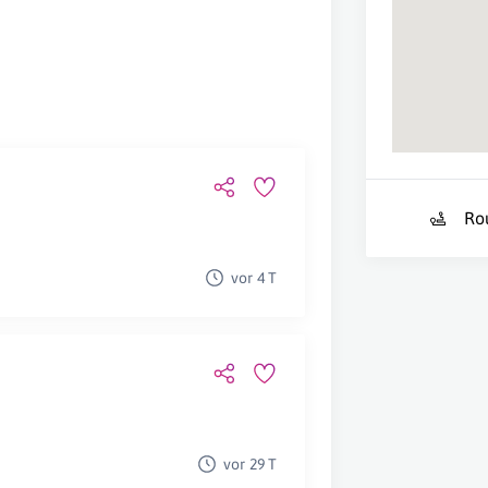
Ro
vor 4 T
vor 29 T