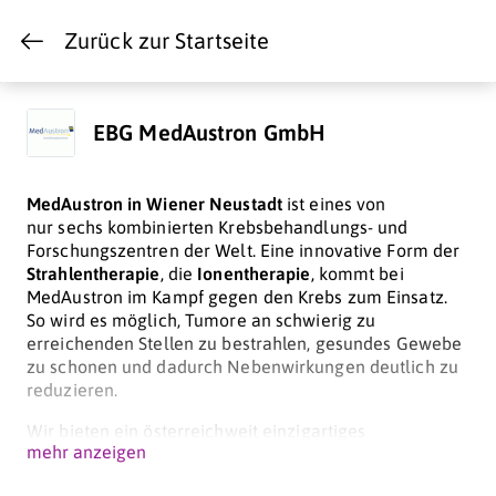
Zurück zur Startseite
EBG MedAustron GmbH
MedAustron in Wiener Neustadt
ist eines von
nur sechs kombinierten Krebsbehandlungs- und
Forschungszentren der Welt. Eine innovative Form der
Strahlentherapie
, die
Ionentherapie
, kommt bei
MedAustron im Kampf gegen den Krebs zum Einsatz.
So wird es möglich, Tumore an schwierig zu
erreichenden Stellen zu bestrahlen, gesundes Gewebe
zu schonen und dadurch Nebenwirkungen deutlich zu
reduzieren.
Wir bieten ein österreichweit einzigartiges
mehr anzeigen
Arbeitsumfeld, aufgebaut um jenen
Teilchenbeschleuniger, welcher für die Therapie und