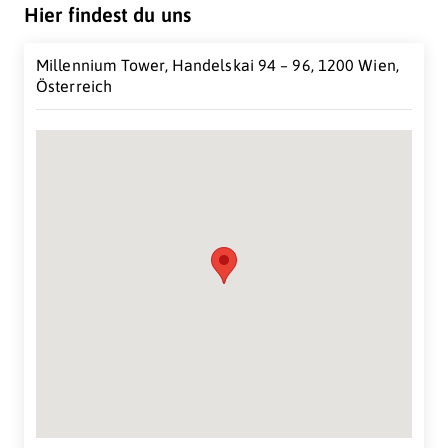
Hier findest du uns
Die Eni Austria ist ein Teil des Eni Konzerns, welcher an
einer Zukunft arbeitet, in der alle Menschen effizient
Millennium Tower, Handelskai 94 – 96, 1200 Wien,
und nachhaltig auf Energieressourcen zugreifen
Österreich
können. Eni ist weltweit in
67 Ländern
vertreten und
beschäftigt mehr als
30.000 MitarbeiterInnen
.
Für Eni ist der Wert des Einzelnen von größter
Bedeutung und Vielfalt wird als Ressource angesehen.
Eni glaubt an den Wert langfristiger Partnerschaften
mit den Ländern und Gemeinden, in denen Eni tätig ist.
Suche Standort...