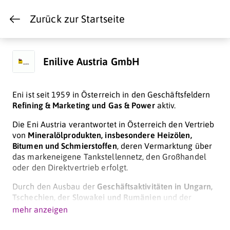
Zurück zur Startseite
Enilive Austria GmbH
Eni ist seit 1959 in Österreich in den Geschäftsfeldern
Refining & Marketing und Gas & Power
aktiv.
Die Eni Austria verantwortet in Österreich den Vertrieb
von
Mineralölprodukten, insbesondere Heizölen,
Bitumen und Schmierstoffen
, deren Vermarktung über
das markeneigene Tankstellennetz, den Großhandel
oder den Direktvertrieb erfolgt.
Durch den Ausbau der
Geschäftsaktivitäten in Ungarn,
Tschechien, der Slowakei und Rumänien
und der
Gründung von Niederlassungen spielt Eni Austria auch
mehr anzeigen
auf dem Schmierstoffmarkt dieser Länder eine
Hauptrolle.