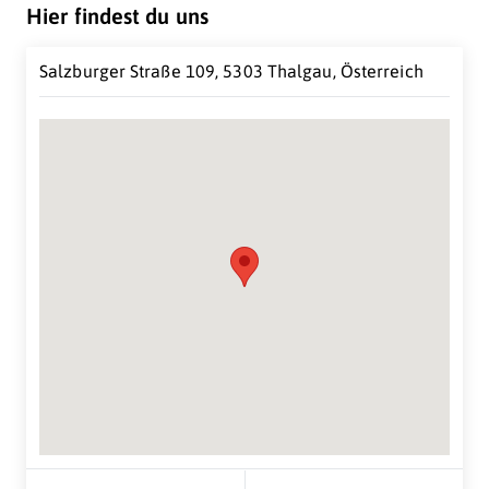
Note. Wir verbinden innovative Techniken mit
Hier findest du uns
jahrelangem Know-how und fertigen ganz nach
Kundenwünschen.
Salzburger Straße 109, 5303 Thalgau, Österreich
Suche Standort...