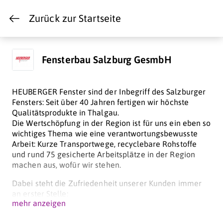
Zurück zur Startseite
Fensterbau Salzburg GesmbH
HEUBERGER Fenster sind der Inbegriff des Salzburger
Fensters: Seit über 40 Jahren fertigen wir höchste
Qualitätsprodukte in Thalgau.
Die Wertschöpfung in der Region ist für uns ein eben so
wichtiges Thema wie eine verantwortungsbewusste
Arbeit: Kurze Transportwege, recyclebare Rohstoffe
und rund 75 gesicherte Arbeitsplätze in der Region
machen aus, wofür wir stehen.
Dabei steht die Zufriedenheit unserer Kunden immer
an erster Stelle:
mehr anzeigen
Mit Dynamik und Fachkompetenz verleihen wir den
Produkten eine unverwechselbare und persönliche